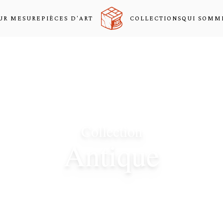
UR MESURE
PIÈCES D'ART
COLLECTIONS
QUI SOMM
Collection
Antique