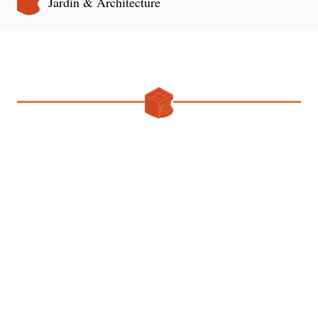
Jardin & Architecture
DEUX FRENCHY SELF-
MADE MAN
Stone Legend : l’art de la Pierre et du Marbre Fondée par deux
artisans français, Stone Legend perpétue la tradition des maîtres
sculpteurs en créant cheminées, sculptures, parquets et décors